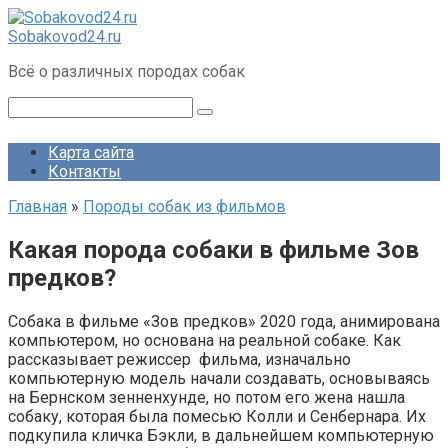
Перейти
к
Sobakovod24.ru
контенту
Всё о различных породах собак
Поиск:
Карта сайта
Контакты
Главная
»
Породы собак из фильмов
Какая порода собаки в фильме Зов
предков?
Собака в фильме «Зов предков» 2020 года, анимирована
компьютером, но основана на реальной собаке. Как
рассказывает режиссер фильма, изначально
компьютерную модель начали создавать, основываясь
на Бернском зенненхунде, но потом его жена нашла
собаку, которая была помесью Колли и Сенбернара. Их
подкупила кличка Бэкли, в дальнейшем компьютерную