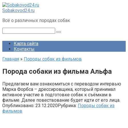
Перейти
к
Sobakovod24.ru
контенту
Всё о различных породах собак
Поиск:
Карта сайта
Контакты
Главная
»
Породы собак из фильмов
Порода собаки из фильма Альфа
Предлагаем вам ознакомиться с переводом интервью
Марка Форбса – дрессировщика, который принимал
активное участие в подготовке собак к съёмкам в
фильме. Далее повествование будет идти от его лица.
Опубликовано:
23.12.2020
Рубрика:
Породы собак из
фильмов