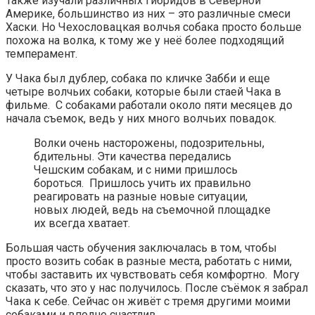
Также изучали различных гибридов в Северной
Америке, большинство из них – это различные смеси
Хаски. Но Чехословацкая волчья собака просто больше
похожа на волка, к тому же у неё более подходящий
темперамент.
У Чака был дублер, собака по кличке Забби и еще
четыре волчьих собаки, которые были стаей Чака в
фильме. С собаками работали около пяти месяцев до
начала съемок, ведь у них много волчьих повадок.
Волки очень насторожены, подозрительны,
бдительны. Эти качества передались
Чешским собакам, и с ними пришлось
бороться. Пришлось учить их правильно
реагировать на разные новые ситуации,
новых людей, ведь на съемочной площадке
их всегда хватает.
Большая часть обучения заключалась в том, чтобы
просто возить собак в разные места, работать с ними,
чтобы заставить их чувствовать себя комфортно. Могу
сказать, что это у нас получилось. После съёмок я забрал
Чака к себе. Сейчас он живёт с тремя другими моими
собаками и вполне счастлив.