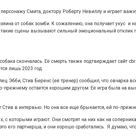
 персонажу Смита, доктору Роберту Невиллу и играет важн
яина от собак зомби. К сожалению, она получает укус и на
сь, такие сцены вызывают сильный эмоциональный отклик 
собака скончалась. Её смерть также подтверждает сайт cbr.c
ется лишь 2023 год.
ец Эбби, Стив Беренс (её тренер) сообщил, что овчарка вс
а по-прежнему остается хорошим другом. Её игра была на 
 Стив в интервью. Но она все еще брыкается, ей по-прежне
, с которыми играют. Они смотрят на них как на соперника
это его партнерша, и они хорошо сработались. Я думаю, чт