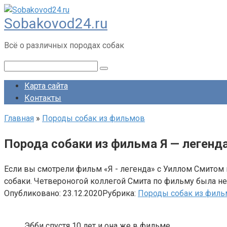
Перейти
Sobakovod24.ru
к
контенту
Всё о различных породах собак
Поиск:
Карта сайта
Контакты
Главная
»
Породы собак из фильмов
Порода собаки из фильма Я — легенд
Если вы смотрели фильм «Я - легенда» с Уиллом Смитом в
собаки. Четвероногой коллегой Смита по фильму была не
Опубликовано:
23.12.2020
Рубрика:
Породы собак из фил
Эбби спустя 10 лет и она же в фильме